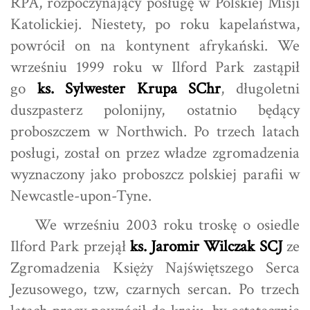
RPA, rozpoczynający posługę w Polskiej Misji
Katolickiej. Niestety, po roku kapelaństwa,
powrócił on na kontynent afrykański. We
wrześniu 1999 roku w Ilford Park zastąpił
go
ks. Sylwester Krupa SChr
, długoletni
duszpasterz polonijny, ostatnio będący
proboszczem w Northwich. Po trzech latach
posługi, został on przez władze zgromadzenia
wyznaczony jako proboszcz polskiej parafii w
Newcastle-upon-Tyne.
We wrześniu 2003 roku troskę o osiedle
Ilford Park przejął
ks. Jaromir Wilczak SCJ
ze
Zgromadzenia Księży Najświętszego Serca
Jezusowego, tzw, czarnych sercan. Po trzech