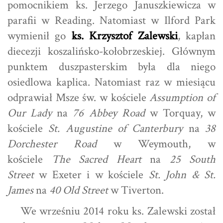
pomocnikiem ks. Jerzego Januszkiewicza w
parafii w Reading. Natomiast w Ilford Park
wymienił go
ks. Krzysztof Zalewski
, kapłan
diecezji koszalińsko-kołobrzeskiej. Głównym
punktem duszpasterskim była dla niego
osiedlowa kaplica. Natomiast raz w miesiącu
odprawiał Msze św. w kościele
Assumption of
Our Lady
na
76 Abbey Road
w Torquay, w
kościele
St. Augustine of Canterbury
na
38
Dorchester Road
w Weymouth, w
kościele
The Sacred Heart
na
25 South
Street
w Exeter i w kościele
St. John & St.
James
na
40 Old Street
w Tiverton.
We wrześniu 2014 roku ks. Zalewski został