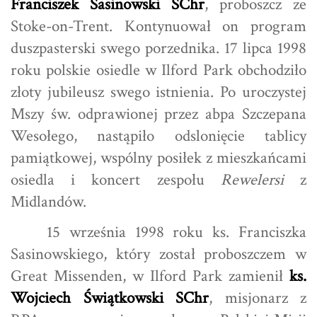
Franciszek Sasinowski SChr
, proboszcz ze
Stoke-on-Trent. Kontynuował on program
duszpasterski swego porzednika. 17 lipca 1998
roku polskie osiedle w Ilford Park obchodziło
złoty jubileusz swego istnienia. Po uroczystej
Mszy św. odprawionej przez abpa Szczepana
Wesołego, nastąpiło odslonięcie tablicy
pamiątkowej, wspólny posiłek z mieszkańcami
osiedla i koncert zespołu
Rewelersi
z
Midlandów.
15 września 1998 roku ks. Franciszka
Sasinowskiego, który został proboszczem w
Great Missenden, w Ilford Park zamienił
ks.
Wojciech Świątkowski SChr
, misjonarz z