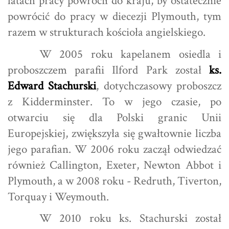
latach pracy powrócił do kraju, by ostatecznie
powrócić do pracy w diecezji Plymouth, tym
razem w strukturach kościoła angielskiego.
W 2005 roku kapelanem osiedla i
proboszczem parafii Ilford Park został
ks.
Edward Stachurski
, dotychczasowy proboszcz
z Kidderminster. To w jego czasie, po
otwarciu się dla Polski granic Unii
Europejskiej, zwiększyła się gwałtownie liczba
jego parafian. W 2006 roku zaczął odwiedzać
również Callington, Exeter, Newton Abbot i
Plymouth, a w 2008 roku - Redruth, Tiverton,
Torquay i Weymouth.
W 2010 roku ks. Stachurski został