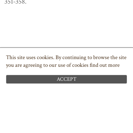
351-358.
COPYRIGHT © 2026 POLSKA PARAFIA W DEVON
TEL. 01626 332043
ILFORD.PARK@PCMEW.ORG
This site uses cookies. By continuing to browse the site
POLITYKA PRYWATNOŚCI
you are agreeing to our use of cookies
find out more
CIASTECZKA ( COOKIES )
SITEMAP