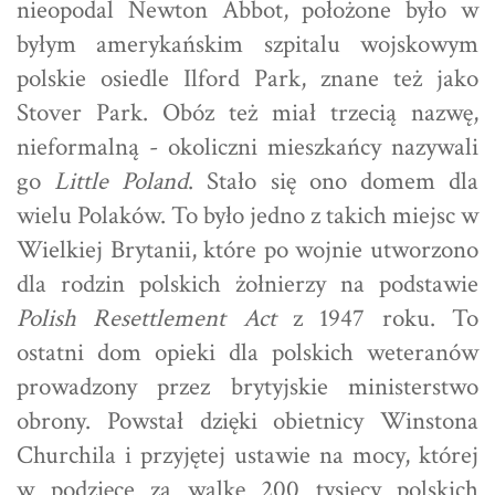
nieopodal Newton Abbot, położone było w
byłym amerykańskim szpitalu wojskowym
polskie osiedle Ilford Park, znane też jako
Stover Park. Obóz też miał trzecią nazwę,
nieformalną - okoliczni mieszkańcy nazywali
go
Little Poland
. Stało się ono domem dla
wielu Polaków. To było jedno z takich miejsc w
Wielkiej Brytanii, które po wojnie utworzono
dla rodzin polskich żołnierzy na podstawie
Polish Resettlement Act
z 1947 roku. To
ostatni dom opieki dla polskich weteranów
prowadzony przez brytyjskie ministerstwo
obrony. Powstał dzięki obietnicy Winstona
Churchila i przyjętej ustawie na mocy, której
w podzięce za walkę 200 tysięcy polskich